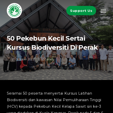
Skip
Men
to
Support Us
main
content
50 Pekebun Kecil Sertai
Kursus Biodiversiti Di Perak
21 October 2022
Gallery
Seramai 50 peserta menyertai Kursus Latihan
Biodiversiti dan kawasan Nilai Pemuliharaan Tinggi
(HCV) kepada Pekebun Kecil Kelapa Sawit siri ke-3