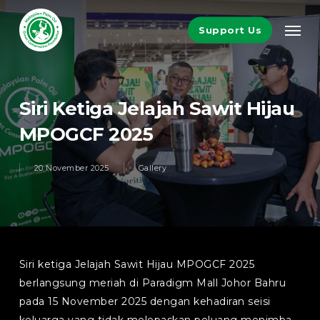
Skip
Men
to
Support Us
main
content
Siri Ketiga Jelajah Sawit Hijau
MPOGCF 2025
20 November 2025
Gallery
Siri ketiga Jelajah Sawit Hijau MPOGCF 2025
berlangsung meriah di Paradigm Mall Johor Bahru
pada 15 November 2025 dengan kehadiran seisi