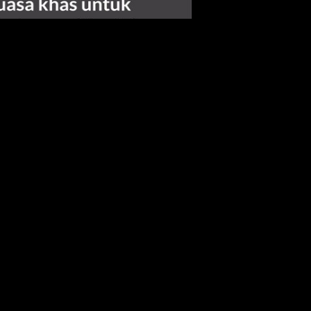
a antara 4% hingga 6%.
ngka diumumkan seawal Jun ini.
ladangan dan Komoditi selepas