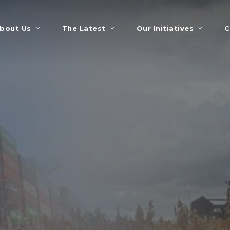
bout Us
The Latest
Our Initiatives
C