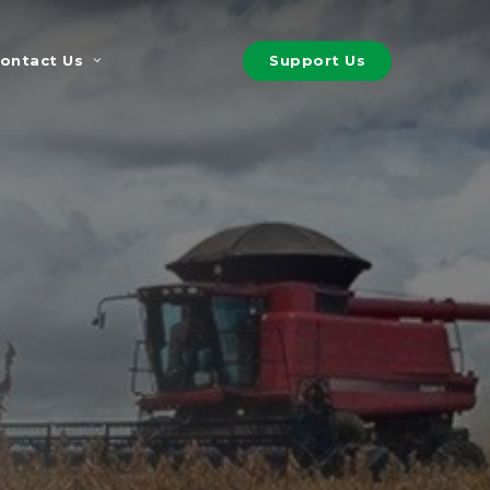
S
u
p
p
o
r
t
U
s
ontact Us