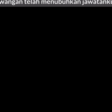
ruh cukai eksport minyak kelapa sawit daripada 8% kepad
iti cadangan pengurangan cukai itu dan keputusannya dija
 minyak sawit itu dibuat oleh Kementerian Perusahaan Per