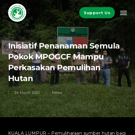
Skip
Men
to
Support Us
main
content
Inisiatif Penanaman Semula
Pokok MPOGCF Mampu
Perkasakan Pemulihan
Hutan
24 March 2022
News
KUALA LUMPUR – Pemuliharaan sumber hutan bagi