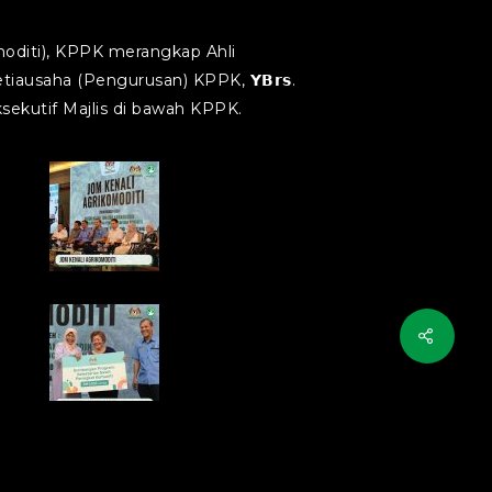
moditi), KPPK merangkap Ahli
 Setiausaha (Pengurusan) KPPK, 𝗬𝗕𝗿𝘀.
 Eksekutif Majlis di bawah KPPK.
Print
Print
Print