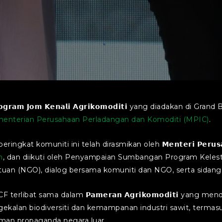
𝗺 𝗝𝗼𝗺 𝗞𝗲𝗻𝗮𝗹𝗶 𝗔𝗴𝗿𝗶𝗸𝗼𝗺𝗼𝗱𝗶𝘁𝗶 yang diadakan di 
enterian Perusahaan Perladangan dan Komoditi (MPIC)
.
𝟮𝟮 di peringkat komuniti ini telah dirasmikan oleh 𝗠𝗲𝗻𝘁𝗲𝗿𝗶 𝗣𝗲𝗿𝘂𝘀𝗮𝗵
n
, dan diikuti oleh Penyampaian Sumbangan Program Kelest
tuan (NGO), dialog bersama komuniti dan NGO, serta sidang
libat sama dalam 𝗣𝗮𝗺𝗲𝗿𝗮𝗻 𝗔𝗴𝗿𝗶𝗸𝗼𝗺𝗼𝗱𝗶𝘁𝗶 yang 
gekalan biodiversiti dan kemampanan industri sawit, ter
aman propaganda negara luar.