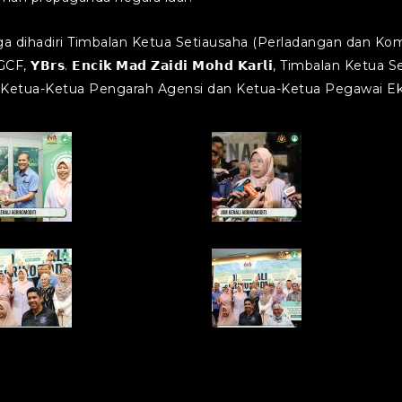
ga dihadiri Timbalan Ketua Setiausaha (Perladangan dan Ko
. 𝗘𝗻𝗰𝗶𝗸 𝗠𝗮𝗱 𝗭𝗮𝗶𝗱𝗶 𝗠𝗼𝗵𝗱 𝗞𝗮𝗿𝗹𝗶, Timbalan Ketua
 disamping Ketua-Ketua Pengarah Agensi dan Ketua-Ketua Pegawai
rint
Print
rint
Print
rint
Print