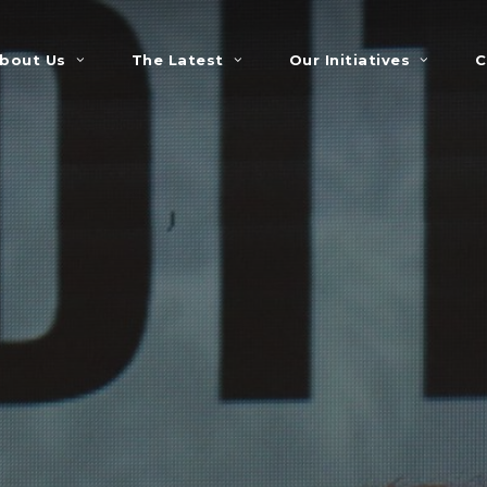
bout Us
The Latest
Our Initiatives
C