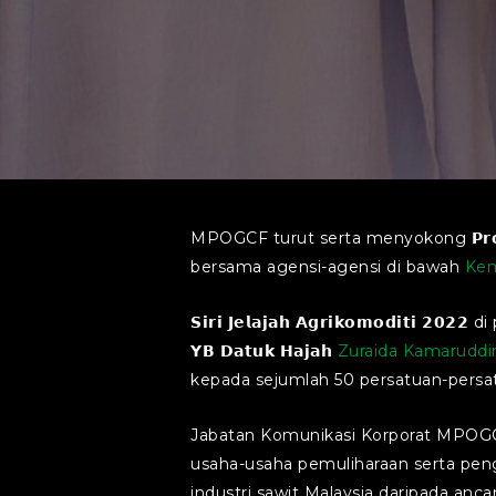
MPOGCF turut serta menyokong 𝗣𝗿𝗼𝗴𝗿
bersama agensi-agensi di bawah
Kem
𝗦𝗶𝗿𝗶 𝗝𝗲𝗹𝗮𝗷𝗮𝗵 𝗔𝗴𝗿𝗶𝗸𝗼𝗺𝗼𝗱𝗶𝘁𝗶 𝟮
𝗬𝗕 𝗗𝗮𝘁𝘂𝗸 𝗛𝗮𝗷𝗮𝗵
Zuraida Kamaruddi
kepada sejumlah 50 persatuan-persa
Jabatan Komunikasi Korporat MPOGCF ter
usaha-usaha pemuliharaan serta pen
industri sawit Malaysia daripada anc