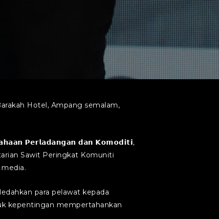
Grand Barakah Hotel, Ampang semalam,
𝗮𝗻 𝗣𝗲𝗿𝗹𝗮𝗱𝗮𝗻𝗴𝗮𝗻 𝗱𝗮𝗻 𝗞𝗼𝗺𝗼𝗱𝗶𝘁𝗶,
arian Sawit Peringkat Komuniti
 media.
mendedahkan para pelawat kepada
masuk kepentingan mempertahankan