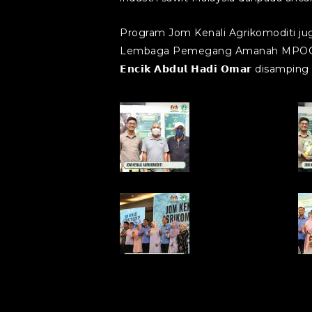
Program Jom Kenali Agrikomoditi ju
Lembaga Pemegang Amanah MPOGCF, 𝗬𝗕𝗿𝘀
𝗘𝗻𝗰𝗶𝗸 𝗔𝗯𝗱𝘂𝗹 𝗛𝗮𝗱𝗶 𝗢𝗺𝗮
Print
P
Print
P
Print
P