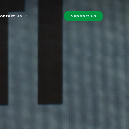
S
u
p
p
o
r
t
U
s
ontact Us