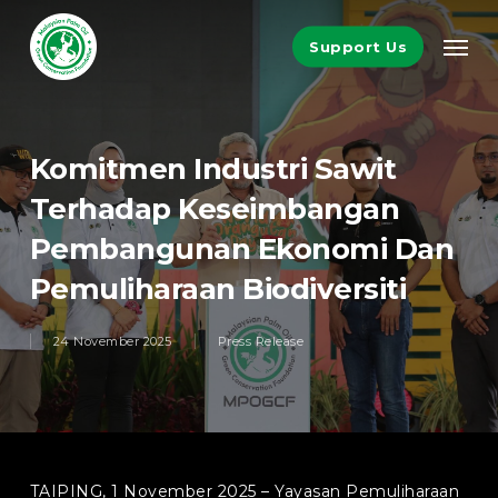
Skip
Men
to
Support Us
main
content
Komitmen Industri Sawit
Terhadap Keseimbangan
Pembangunan Ekonomi Dan
Pemuliharaan Biodiversiti
24 November 2025
Press Release
TAIPING, 1 November 2025 – Yayasan Pemuliharaan