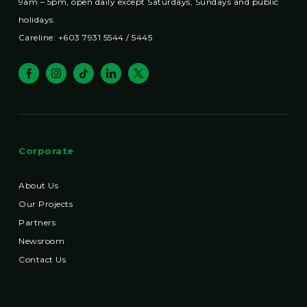
9am – 5pm, open daily except Saturdays, Sundays and public
holidays.
Careline: +603 7931 5544 / 5445
Corporate
About Us
Our Projects
Partners
Newsroom
Contact Us