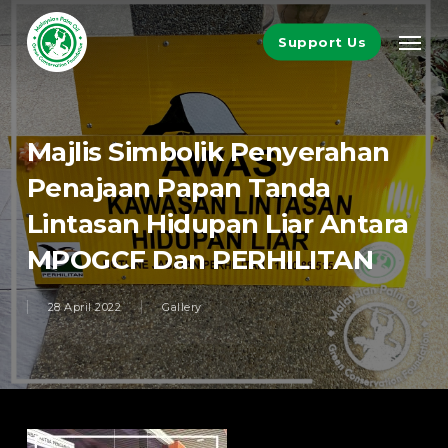
Skip
Men
to
Support Us
main
content
Majlis Simbolik Penyerahan
Penajaan Papan Tanda
Lintasan Hidupan Liar Antara
MPOGCF Dan PERHILITAN
28 April 2022
Gallery