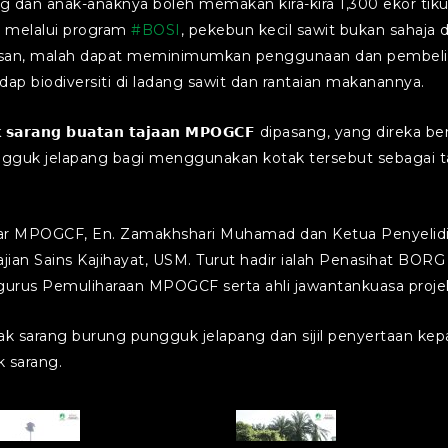
 dan anak-anaknya boleh memakan kira-kira 1,300 ekor ti
t melalui program
#BOSI
, pekebun kecil sawit bukan saha
esan, malah dapat meminimumkan penggunaan dan pembelian
ap biodiversiti di ladang sawit dan rantaian makanannya.
𝘀𝗮𝗿𝗮𝗻𝗴 𝗯𝘂𝗮𝘁𝗮𝗻 𝘁𝗮𝗷𝗮𝗮𝗻 𝗠𝗣𝗢𝗚𝗖𝗙 dipasang, yang dir
gguk jelapang bagi menggunakan kotak tersebut sebagai ta
esar MPOGCF, En. Zamakhshari Muhamad dan Ketua Penyelid
ian Sains Kajihayat, USM. Turut hadir ialah Penasihat BOR
urus Pemuliharaan MPOGCF serta ahli jawantankuasa proje
ak sarang burung pungguk jelapang dan sijil penyertaan kepa
 sarang.
rtwork_BOSI-
Artwork_BOSI-