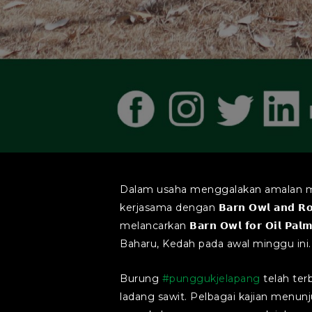
Dalam usaha menggalakan amalan mamp
kerjasama dengan 𝗕𝗮𝗿𝗻 𝗢𝘄𝗹 𝗮𝗻𝗱 𝗥𝗼𝗱𝗲𝗻𝘁
melancarkan 𝗕𝗮𝗿𝗻 𝗢𝘄𝗹 𝗳𝗼𝗿 𝗢𝗶𝗹 𝗣𝗮
Baharu, Kedah pada awal minggu ini.
Burung
#punggukjelapang
telah ter
ladang sawit. Pelbagai kajian menun