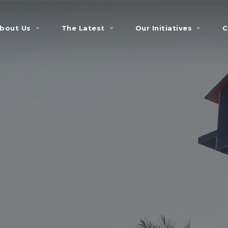
bout Us
The Latest
Our Initiatives
C