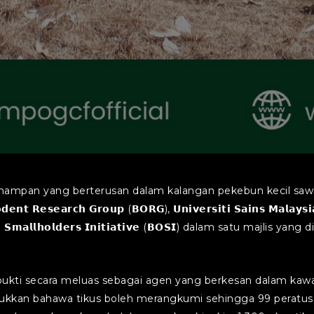
an yang berterusan dalam kalangan pekebun kecil sawit, 𝗠
 𝗥𝗲𝘀𝗲𝗮𝗿𝗰𝗵 𝗚𝗿𝗼𝘂𝗽 (𝗕𝗢𝗥𝗚), 𝗨𝗻𝗶𝘃𝗲𝗿𝘀𝗶𝘁𝗶 𝗦𝗮𝗶𝗻𝘀 𝗠𝗮𝗹𝗮𝘆𝘀
𝗹𝗺 𝗦𝗺𝗮𝗹𝗹𝗵𝗼𝗹𝗱𝗲𝗿𝘀 𝗜𝗻𝗶𝘁𝗶𝗮𝘁𝗶𝘃𝗲 (𝗕𝗢𝗦𝗜) dalam satu maj
bukti secara meluas sebagai agen yang berkesan dalam kawal
jukkan bahawa tikus boleh merangkumi sehingga 99 peratus 