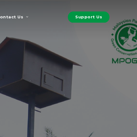
S
u
p
p
o
r
t
U
s
ontact Us