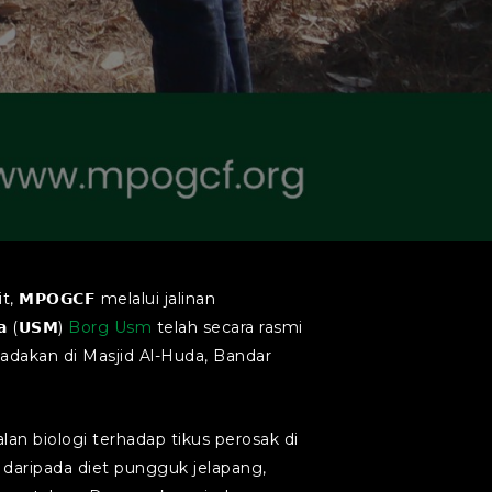
𝗣𝗢𝗚𝗖𝗙 melalui jalinan
𝗮 (𝗨𝗦𝗠)
Borg Usm
telah secara rasmi
lis yang diadakan di Masjid Al-Huda, Bandar
an biologi terhadap tikus perosak di
daripada diet pungguk jelapang,