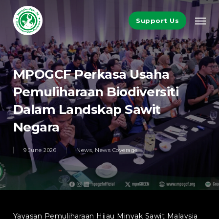
Skip
Men
to
Support Us
main
content
MPOGCF Perkasa Usaha
Pemuliharaan Biodiversiti
Dalam Landskap Sawit
Negara
9 June 2026
News
,
News Coverage
Yayasan Pemuliharaan Hijau Minyak Sawit Malaysia