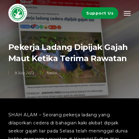
Skip
Men
to
Support Us
main
content
Pekerja Ladang Dipijak Gajah
Maut Ketika Terima Rawatan
9 July 2022
News
SHAH ALAM – Seorang pekerja ladang yang
dilaporkan cedera di bahagian kaki akibat dipijak
seekor gajah liar pada Selasa telah meninggal dunia