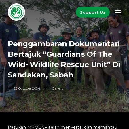
Skip
Men
to
Support Us
main
content
Penggambaran Dokumentari
Bertajuk “Guardians Of The
Wild- Wildlife Rescue Unit” Di
Sandakan, Sabah
28 October 2024
Gallery
Pasukan MPOGCF telah menyertai dan memantau