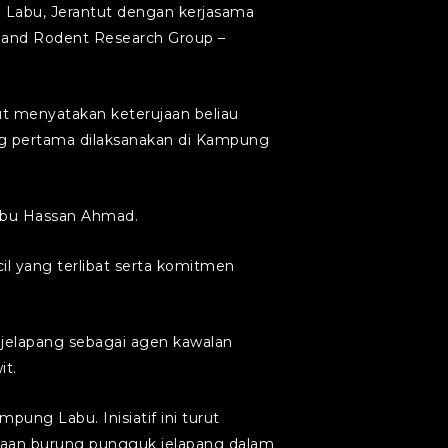
ng Labu, Jerantut dengan kerjasama
l and Rodent Research Group –
rut menyatakan keterujaan beliau
ang pertama dilaksanakan di Kampung
Abu Hassan Ahmad.
 yang terlibat serta komitmen
jelapang sebagai agen kawalan
it.
pung Labu. Inisiatif ini turut
aan burung pungguk jelapang dalam