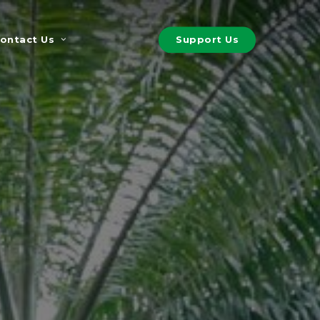
S
u
p
p
o
r
t
U
s
ontact Us