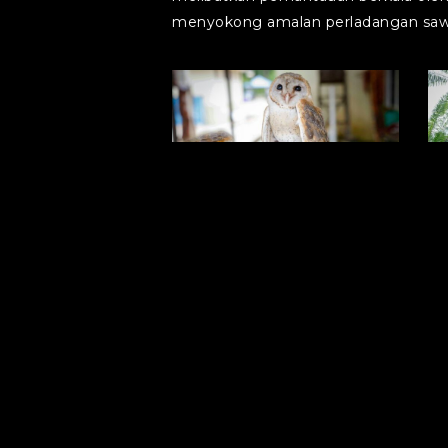
menyokong amalan perladangan sawi
702106611_18081024080560608_7531957890287
7
700853483_18081024062560608_879151714193
7