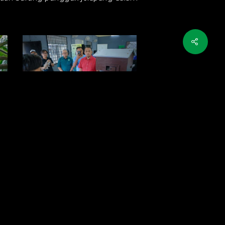
71090875730306053_n
703546404_18081024065560608_588492332438999454_n
9281149388296903_n
702009458_18081024068560608_4403994647660309657_n