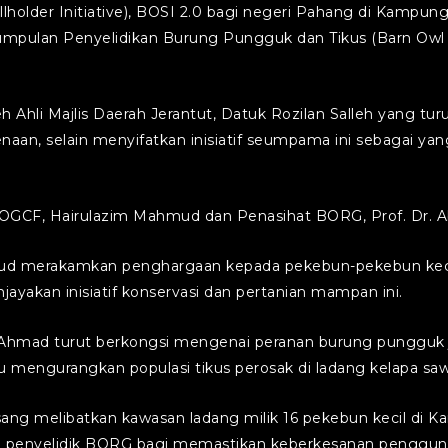
llholder Initiative), BOSI 2.0 bagi negeri Pahang di Kampu
 Kumpulan Penyelidikan Burung Pungguk dan Tikus (Barn Ow
leh Ahli Majlis Daerah Jerantut, Datuk Rozilan Salleh yang tu
naan, selain menyifatkan inisiatif seumpama ini sebagai y
MPOGCF, Hairulazim Mahmud dan Penasihat BORG, Prof. Dr. 
d merakamkan penghargaan kepada pekebun-pekebun kecil
ayakan inisiatif konservasi dan pertanian mampan ini.
n Ahmad turut berkongsi mengenai peranan burung pungguk 
 mengurangkan populasi tikus perosak di ladang kelapa saw
ang melibatkan kawasan ladang milik 16 pekebun kecil di Kam
h penyelidik BORG bagi memastikan keberkesanan penggun