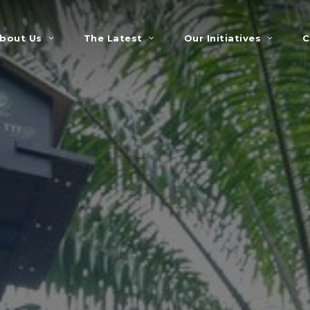
bout Us
The Latest
Our Initiatives
C