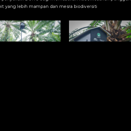
t yang lebih mampan dan mesra biodiversiti
988340_n
01558099_18081024023560608_8668482962315008050_n
700368800_18081024098560608_48
013046_n
00955979_18081024032560608_6043344525291027842_n
702077576_18081024035560608_44