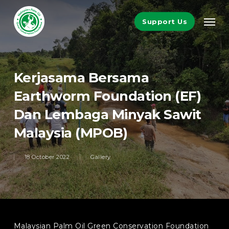
Skip
Men
to
Support Us
main
content
Kerjasama Bersama
Earthworm Foundation (EF)
Dan Lembaga Minyak Sawit
Malaysia (MPOB)
18 October 2022
Gallery
Malaysian Palm Oil Green Conservation Foundation